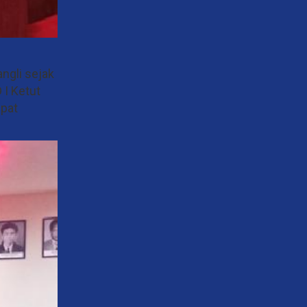
ngli sejak
 I Ketut
mpat