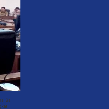
si Bali
gkat