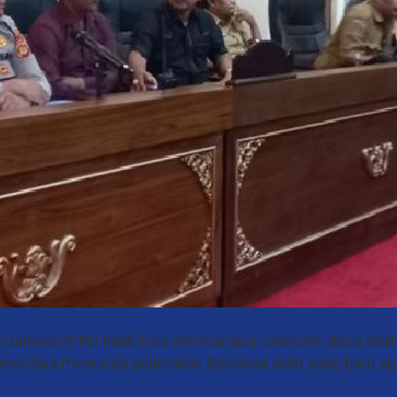
an bahwa DPRD tidak bisa mencampuri otonomi desa adat
entara menunda pelantikan Bendesa Adat yang baru aga