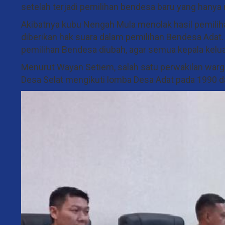
setelah terjadi pemilihan bendesa baru yang hanya 
Akibatnya kubu Nengah Mula menolak hasil pemiliha
diberikan hak suara dalam pemilihan Bendesa Adat.
pemilihan Bendesa diubah, agar semua kepala keluar
Menurut Wayan Setiem, salah satu perwakilan warg
Desa Selat mengikuti lomba Desa Adat pada 1990 dan k