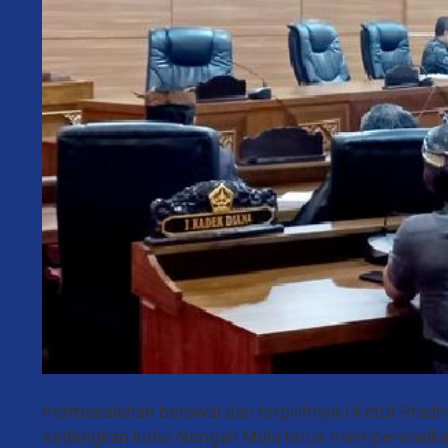
Permasalahan berawal dari terpilihnya I Ketut Prad
sedangkan kubu Nengah Mula terus mempersoalkan