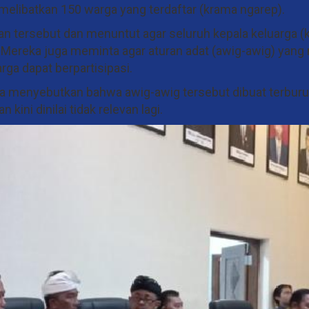
melibatkan 150 warga yang terdaftar (krama ngarep).
n tersebut dan menuntut agar seluruh kepala keluarga (
 Mereka juga meminta agar aturan adat (awig-awig) yang
ga dapat berpartisipasi.
a menyebutkan bahwa awig-awig tersebut dibuat terburu
ini dinilai tidak relevan lagi.