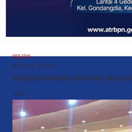
POLITIK
23 Juni 2025, 20:03 WIB
Sengketa Bendesa Adat Selat, Warga D
JroBudi