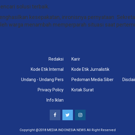
ncari solusi terbaik.
enghasilkan kesepakatan, inronisnya pernyataan Sekret
ta oleh warga menambah memperparah situasi saat pertem
Redaksi
Karir
Kode Etik Internal
Kode Etik Jurnalistik
Undang - Undang Pers
Pedoman Media Siber
Discla
Privacy Policy
Kotak Surat
Info Iklan
Copyright @2018 MEDIA INDONESIA NEWS All Right Reserved