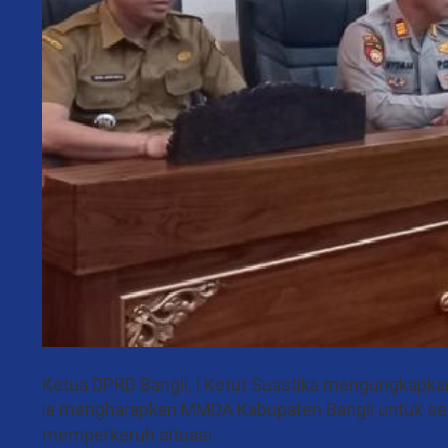
Ketua DPRD Bangli, I Ketut Suastika mengungkapk
ia mengharapkan MMDA Kabupaten Bangli untuk sem
memperkeruh situasi.