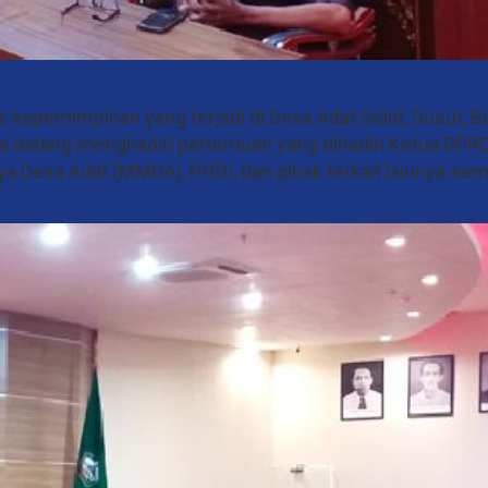
epemimpinan yang terjadi di Desa Adat Selat, Susut, Ba
 datang menghadiri pertemuan yang dihadiri Ketua DPRD
ya Desa Adat (MMDA), PHDI, dan pihak terkait lainnya se