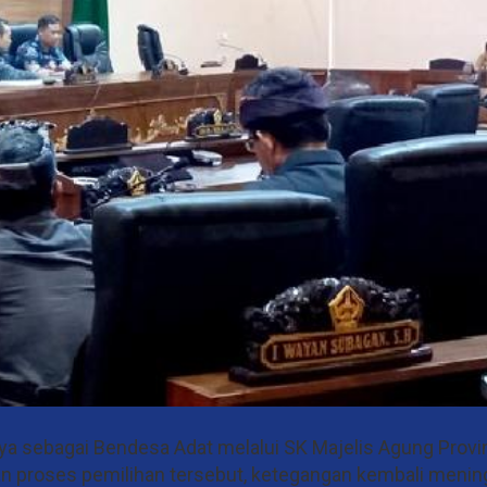
nya sebagai Bendesa Adat melalui SK Majelis Agung Provin
 proses pemilihan tersebut, ketegangan kembali menin