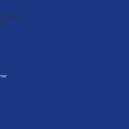
aris MMDA
uan.
imer