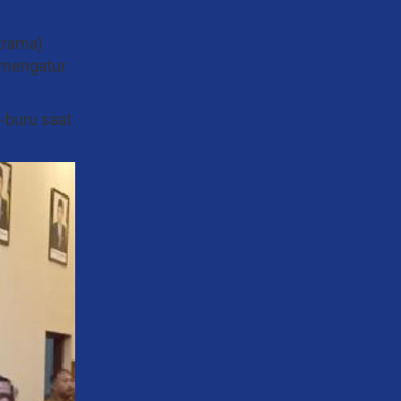
krama)
 mengatur
-buru saat