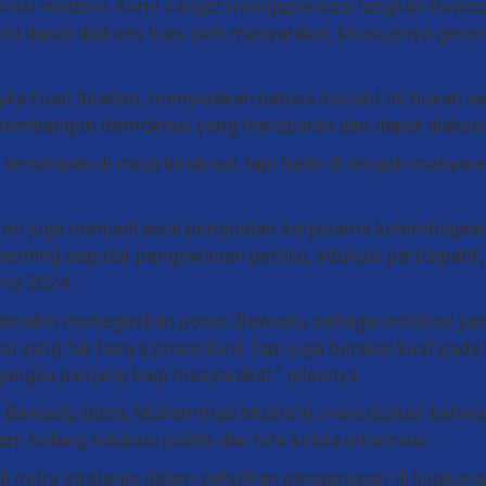
mokrasi modern. Kami sangat mengapresiasi langkah Bawas
ni dapat diakses luas oleh masyarakat, khususnya gener
ka Fuad Ibrahim, menyatakan bahwa inisiatif ini bukan s
 membangun demokrasi yang transparan dan dapat diakses
ersimpan di meja birokrasi, tapi hadir di tengah masyara
 ini juga menjadi awal penguatan kerjasama kelembagaa
enting seputar pengawasan pemilu, edukasi partisipatif,
ma 2024.
emakin menegaskan posisi Bawaslu sebagai institusi yan
ang tak hanya prosedural, tapi juga berakar kuat pada l
ik jangka panjang bagi masyarakat.” jelasnya
s Bawaslu Blora, Muhammad Musta'in, menuturkan bahw
 bidang edukasi politik dan tata kelola informasi.
 mitra strategis dalam pelatihan pengarsipan di lingkun