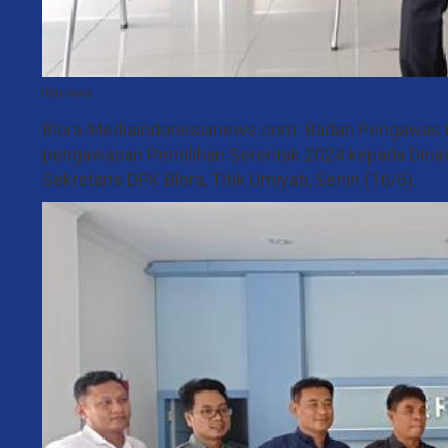
Istimewa
Blora-Mediaindonesianews.com: Badan Pengawas Pe
pengawasan Pemilihan Serentak 2024 kepada Dinas
Sekretaris DPK Blora, Titik Umiyati, Senin (16/6).