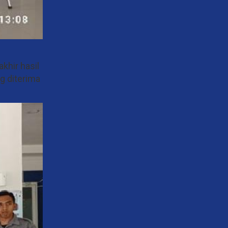
khir hasil
g diterima