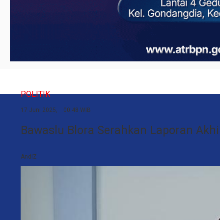
POLITIK
17 Juni 2025, 00:48 WIB
Bawaslu Blora Serahkan Laporan Akhi
AndiZ