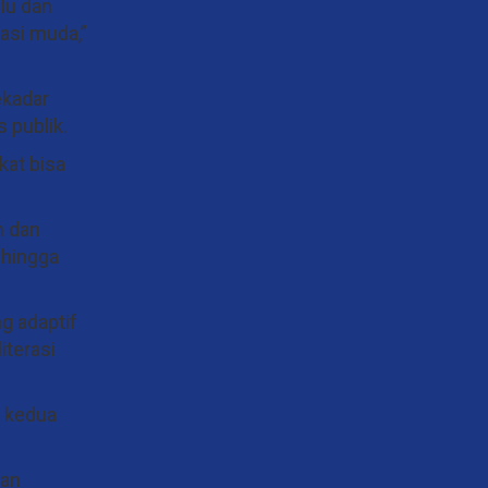
lu dan
asi muda,”
ekadar
 publik.
kat bisa
n dan
 hingga
g adaptif
iterasi
a kedua
gan