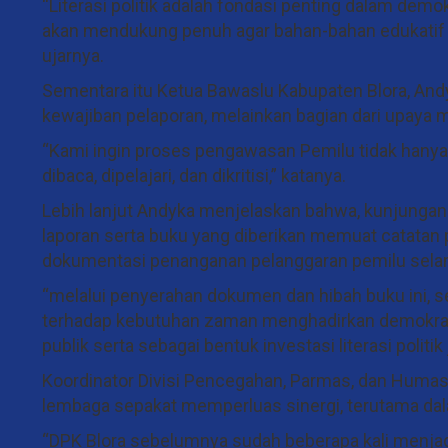
“Literasi politik adalah fondasi penting dalam de
akan mendukung penuh agar bahan-bahan edukatif i
ujarnya.
Sementara itu Ketua Bawaslu Kabupaten Blora, Andy
kewajiban pelaporan, melainkan bagian dari upaya
“Kami ingin proses pengawasan Pemilu tidak hanya t
dibaca, dipelajari, dan dikritisi,” katanya.
Lebih lanjut Andyka menjelaskan bahwa, kunjungan
laporan serta buku yang diberikan memuat catatan p
dokumentasi penanganan pelanggaran pemilu sela
“melalui penyerahan dokumen dan hibah buku ini, s
terhadap kebutuhan zaman menghadirkan demokrasi y
publik serta sebagai bentuk investasi literasi polit
Koordinator Divisi Pencegahan, Parmas, dan Huma
lembaga sepakat memperluas sinergi, terutama dalam
“DPK Blora sebelumnya sudah beberapa kali menjadi