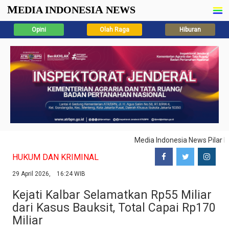
M
A
EDIA INDONESI
NEWS
Opini
Olah Raga
Hiburan
Media Indonesia News Pilar 
HUKUM DAN KRIMINAL
29 April 2026, 16:24 WIB
Kejati Kalbar Selamatkan Rp55 Miliar
dari Kasus Bauksit, Total Capai Rp170
Miliar