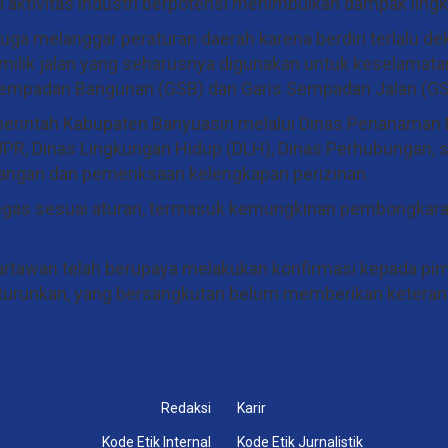
aktivitas industri berpotensi menimbulkan dampak ling
 melanggar peraturan daerah karena berdiri terlalu de
 milik jalan yang seharusnya digunakan untuk keselamatan
s Sempadan Bangunan (GSB) dan Garis Sempadan Jalan (GS
merintah Kabupaten Banyuasin melalui Dinas Penanaman
PR, Dinas Lingkungan Hidup (DLH), Dinas Perhubungan, s
angan dan pemeriksaan kelengkapan perizinan.
 tegas sesuai aturan, termasuk kemungkinan pembongkara
 wartawan telah berupaya melakukan konfirmasi kepada pi
iturunkan, yang bersangkutan belum memberikan keteran
Redaksi
Karir
Kode Etik Internal
Kode Etik Jurnalistik