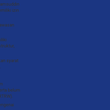
Syamsuddin
iliki izin
gawasan
liki
truktur,
kan syarat
.
um
erta belum
(RTRW).
engenai