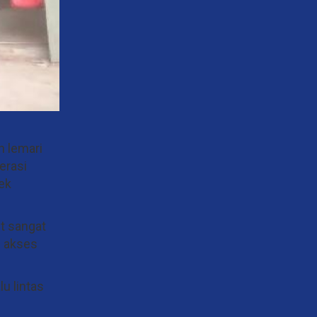
 lemari
erasi
ek
t sangat
n akses
u lintas