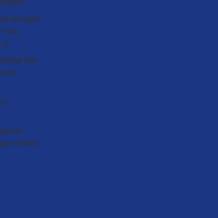
kungan.
kat dengan
 lalu
J).
 Modal dan
erta
n,”
mpinan
gan resmi.