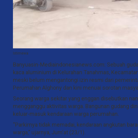
Istimewa
Banyuasin-Mediaindonesianews.com: Sebuah guda
kaca aluminium di Kelurahan Tanahmas, Kecamatan 
meski belum mengantongi izin resmi dari pemerint
Perumahan Alghony dan kini menuai sorotan masya
Seorang warga sekitar yang enggan disebutkan n
mengganggu aktivitas warga. Bangunan gudang dinil
keluar-masuk kendaraan warga perumahan.
“Parkirnya tidak memadai, kendaraan angkutan baran
warga,” ujarnya, Jum'at (23/1).