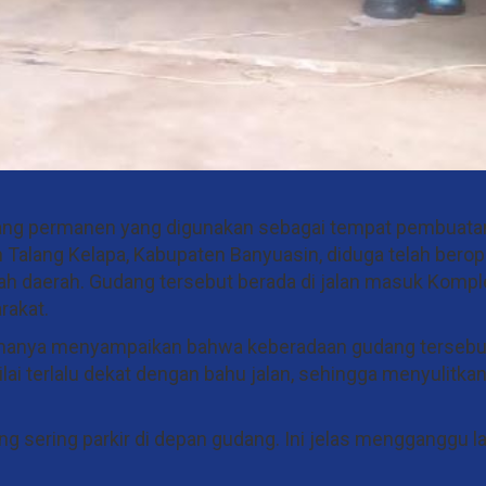
ng permanen yang digunakan sebagai tempat pembuatan
Talang Kelapa, Kabupaten Banyuasin, diduga telah berop
ah daerah. Gudang tersebut berada di jalan masuk Kompl
rakat.
amanya menyampaikan bahwa keberadaan gudang tersebu
ai terlalu dekat dengan bahu jalan, sehingga menyulitka
g sering parkir di depan gudang. Ini jelas mengganggu lal