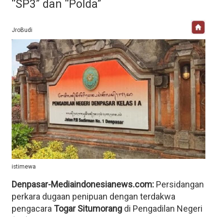
“SP3” dan “Polda”
JroBudi
istimewa
Denpasar-Mediaindonesianews.com:
Persidangan
perkara dugaan penipuan dengan terdakwa
pengacara
Togar Situmorang
di Pengadilan Negeri