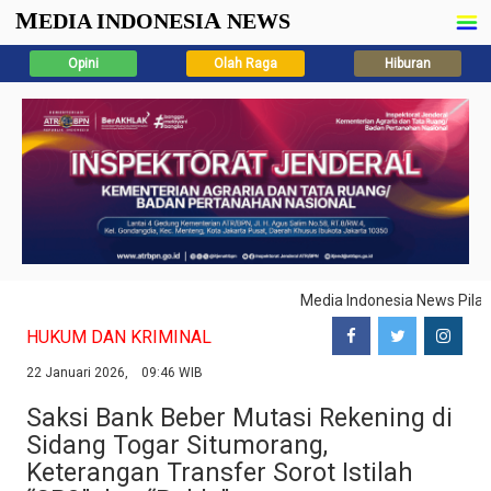
M
A
EDIA INDONESI
NEWS
Opini
Olah Raga
Hiburan
Media Indonesia News Pila
HUKUM DAN KRIMINAL
22 Januari 2026, 09:46 WIB
Saksi Bank Beber Mutasi Rekening di
Sidang Togar Situmorang,
Keterangan Transfer Sorot Istilah