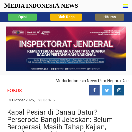
M
A
EDIA INDONESI
NEWS
Opini
Olah Raga
Hiburan
Media Indonesia News Pilar Negara Dala
FOKUS
13 Oktober 2025, 23:05 WIB
Kapal Pesiar di Danau Batur?
Perseroda Bangli Jelaskan: Belum
Beroperasi, Masih Tahap Kajian,