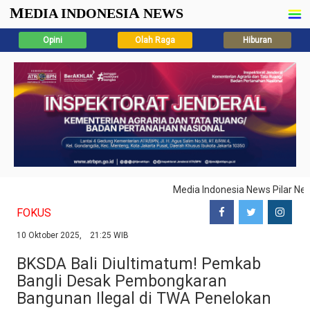
M
A
EDIA INDONESI
NEWS
Opini
Olah Raga
Hiburan
Media Indonesia News Pilar N
FOKUS
10 Oktober 2025, 21:25 WIB
BKSDA Bali Diultimatum! Pemkab
Bangli Desak Pembongkaran
Bangunan Ilegal di TWA Penelokan