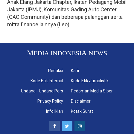
Anak Elang Jakarta Chapter, Ikatan Pedagang Mobil
Jakarta (IPMJ), Komunitas Gading Auto Center
(GAC Community) dan beberapa pelanggan serta
mitra finance lainnya.(Leo).
M
A
EDIA INDONESI
NEWS
Redaksi
Karir
Kode Etik Internal
Kode Etik Jurnalistik
Undang - Undang Pers
Pedoman Media Siber
Privacy Policy
Disclaimer
Info Iklan
Kotak Surat